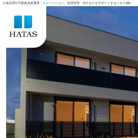
土地活用や不動産資産運用、リノベーション、賃貸管理・仲介などをサポートするハタス(株)