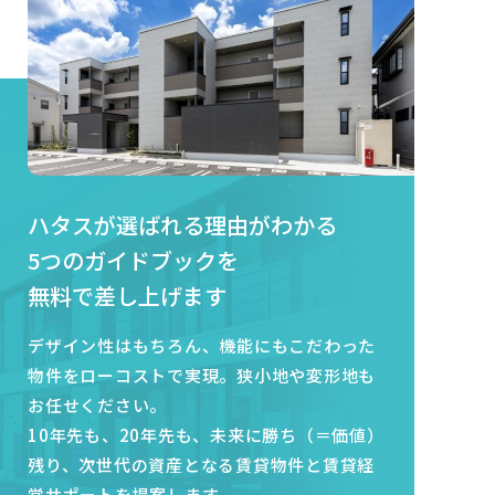
ハタスが選ばれる理由がわかる
5つのガイドブックを
無料で差し上げます
デザイン性はもちろん、機能にもこだわった
物件をローコストで実現。
狭小地や変形地も
お任せください。
10年先も、20年先も、未来に勝ち（＝価値）
残り、次世代の資産となる
賃貸物件と賃貸経
営サポートを提案します。