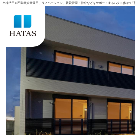
土地活用や不動産資産運用、リノベーション、賃貸管理・仲介などをサポートするハタス(株)の「